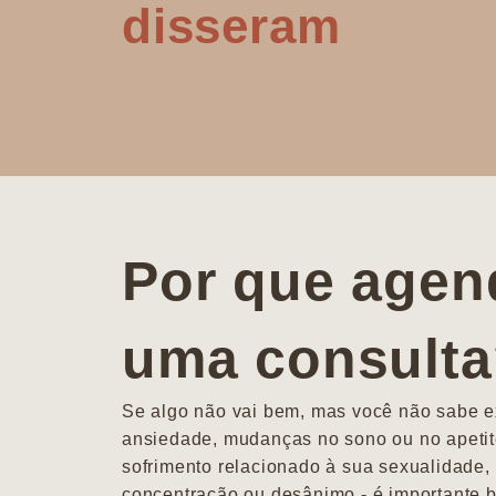
disseram
Por que agen
uma consult
Se algo não vai bem, mas você não sabe ex
ansiedade, mudanças no sono ou no apetit
sofrimento relacionado à sua sexualidade, 
concentração ou desânimo - é importante b