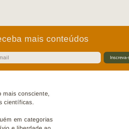
ceba mais conteúdos
Inscreva-
 mais consciente,
científicas.
guém em categorias
ívio e liberdade ao