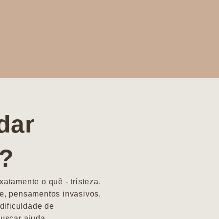
dar
a?
atamente o quê - tristeza,
e, pensamentos invasivos,
dificuldade de
uscar ajuda.