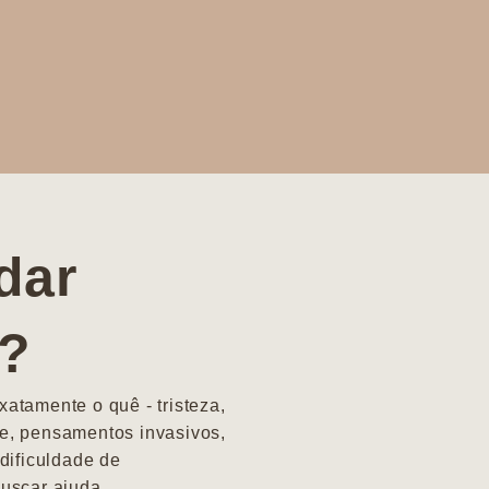
dar
a?
atamente o quê - tristeza,
e, pensamentos invasivos,
dificuldade de
uscar ajuda.