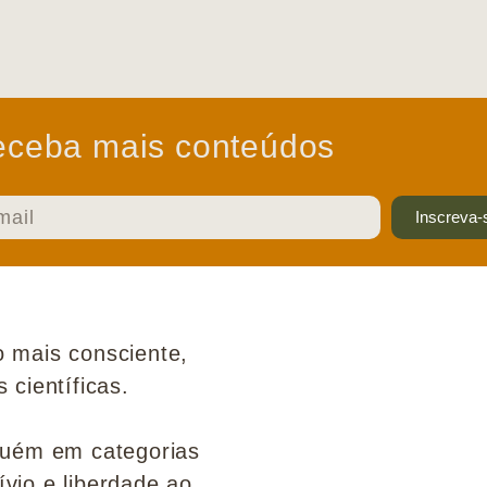
ceba mais conteúdos
Inscreva-
 mais consciente,
científicas.
guém em categorias
ívio e liberdade ao