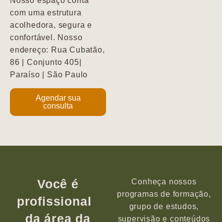
Nosso espaço conta
com uma estrutura
acolhedora, segura e
confortável. Nosso
endereço: Rua Cubatão,
86 | Conjunto 405|
Paraíso | São Paulo
Agendar sua
consulta
Você é
Conheça nossos
programas de formação,
profissional
grupo de estudos,
da área da
supervisão e conteúdos