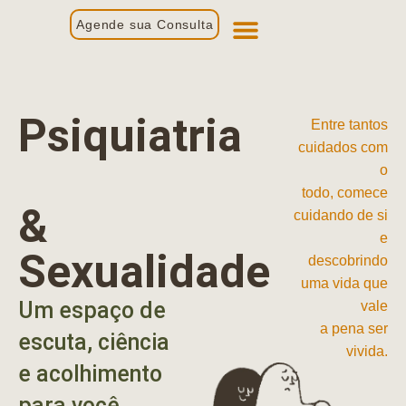
Agende sua Consulta
Primeira Consulta
Profissionais de Saúde
Psiquiatria
Entre tantos
cuidados com
o
todo, comece
&
cuidando de si
e
Sexualidade
descobrindo
uma vida que
Um espaço de
vale
a pena ser
escuta, ciência
vivida.
e acolhimento
para você.