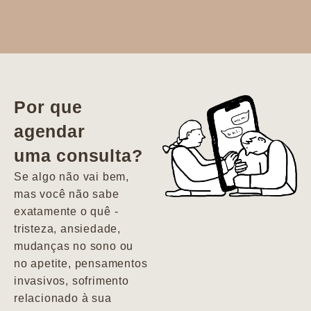
Dr. Aline
literalmente
salvou a minha
vida. Ela me
Por que
encontrou num
agendar
estado misto de
uma consulta?
depressão e
agitação com
Se algo não vai bem,
pensamentos
mas você não sabe
suicidas. Hoje
exatamente o quê -
vivo minha vida
tristeza, ansiedade,
com força, vontade
mudanças no sono ou
e alegria. Uma
no apetite, pensamentos
psiquiatra que se
invasivos, sofrimento
importa de
relacionado à sua
verdade com seus