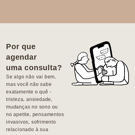
Dr. Aline
literalmente
salvou a minha
vida. Ela me
Por que
encontrou num
agendar
estado misto de
uma consulta?
depressão e
agitação com
Se algo não vai bem,
pensamentos
mas você não sabe
suicidas. Hoje
exatamente o quê -
vivo minha vida
tristeza, ansiedade,
com força, vontade
mudanças no sono ou
e alegria. Uma
no apetite, pensamentos
psiquiatra que se
invasivos, sofrimento
importa de
relacionado à sua
verdade com seus