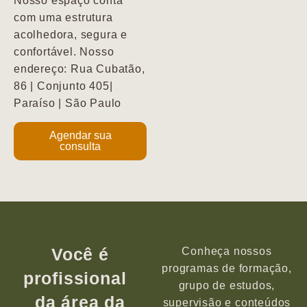
Nosso espaço conta
com uma estrutura
acolhedora, segura e
confortável. Nosso
endereço: Rua Cubatão,
86 | Conjunto 405|
Paraíso | São Paulo
Agendar sua
consulta
Você é
Conheça nossos
programas de formação,
profissional
grupo de estudos,
da área da
supervisão e conteúdos