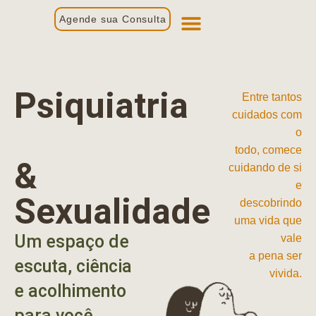
Agende sua Consulta
Primeira Consulta
Profissionais de Saúde
Psiquiatria
Entre tantos
cuidados com
o
todo, comece
&
cuidando de si
e
Sexualidade
descobrindo
uma vida que
Um espaço de
vale
a pena ser
escuta, ciência
vivida.
e acolhimento
para você.