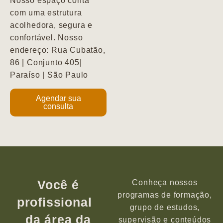
Nosso espaço conta
com uma estrutura
acolhedora, segura e
confortável. Nosso
endereço: Rua Cubatão,
86 | Conjunto 405|
Paraíso | São Paulo
Agendar sua
consulta
Você é
Conheça nossos
programas de formação,
profissional
grupo de estudos,
da área da
supervisão e conteúdos