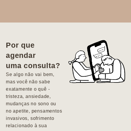
Dr. Aline
literalmente
salvou a minha
vida. Ela me
Por que
encontrou num
agendar
estado misto de
uma consulta?
depressão e
agitação com
Se algo não vai bem,
pensamentos
mas você não sabe
suicidas. Hoje
exatamente o quê -
vivo minha vida
tristeza, ansiedade,
com força, vontade
mudanças no sono ou
e alegria. Uma
no apetite, pensamentos
psiquiatra que se
invasivos, sofrimento
importa de
relacionado à sua
verdade com seus