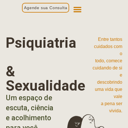
Agende sua Consulta
Primeira Consulta
Profissionais de Saúde
Psiquiatria
Entre tantos
cuidados com
o
todo, comece
&
cuidando de si
e
Sexualidade
descobrindo
uma vida que
Um espaço de
vale
a pena ser
escuta, ciência
vivida.
e acolhimento
para você.