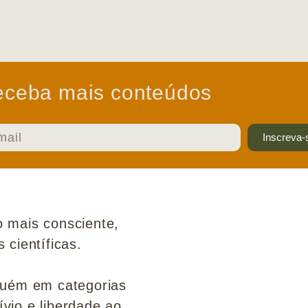
ceba mais conteúdos
Inscreva-
 mais consciente,
científicas.
guém em categorias
ívio e liberdade ao