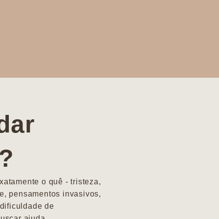
dar
a?
atamente o quê - tristeza,
e, pensamentos invasivos,
dificuldade de
uscar ajuda.