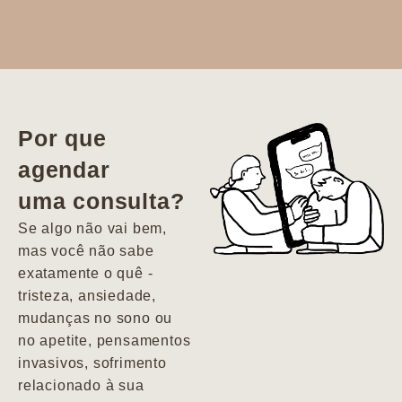
Dr. Aline
literalmente
salvou a minha
vida. Ela me
Por que
encontrou num
agendar
estado misto de
uma consulta?
depressão e
agitação com
Se algo não vai bem,
pensamentos
mas você não sabe
suicidas. Hoje
exatamente o quê -
vivo minha vida
tristeza, ansiedade,
com força, vontade
mudanças no sono ou
e alegria. Uma
no apetite, pensamentos
psiquiatra que se
invasivos, sofrimento
importa de
relacionado à sua
verdade com seus