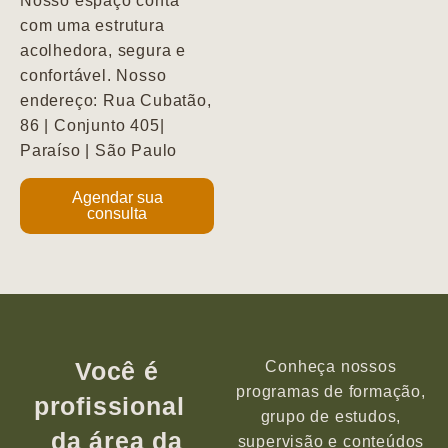
Nosso espaço conta
com uma estrutura
acolhedora, segura e
confortável. Nosso
endereço: Rua Cubatão,
86 | Conjunto 405|
Paraíso | São Paulo
Agendar sua
consulta
Você é
Conheça nossos
programas de formação,
profissional
grupo de estudos,
da área da
supervisão e conteúdos