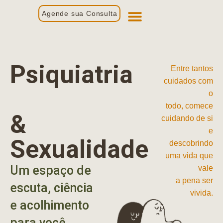
Agende sua Consulta
Primeira Consulta
Profissionais de Saúde
Psiquiatria
Entre tantos
cuidados com
o
todo, comece
&
cuidando de si
e
Sexualidade
descobrindo
uma vida que
Um espaço de
vale
a pena ser
escuta, ciência
vivida.
e acolhimento
para você.