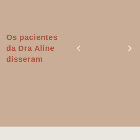
Os pacientes
da Dra Aline
disseram
Dr. Aline
literalmente
salvou a minha