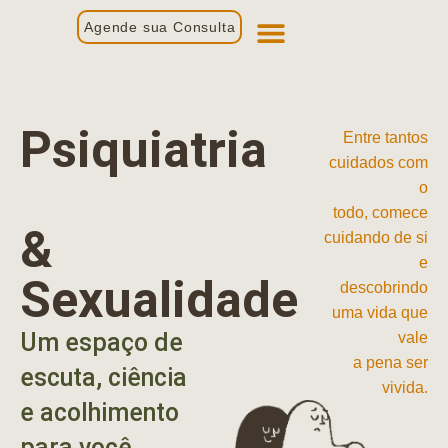
Agende sua Consulta
Primeira Consulta
Profissionais de Saúde
Psiquiatria
Entre tantos
cuidados com
o
todo, comece
&
cuidando de si
e
Sexualidade
descobrindo
uma vida que
Um espaço de
vale
a pena ser
escuta, ciência
vivida.
e acolhimento
para você.