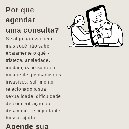
vida. Ela me
Por que
encontrou num
agendar
estado misto de
uma consulta?
depressão e
agitação com
Se algo não vai bem,
pensamentos
mas você não sabe
suicidas. Hoje
exatamente o quê -
vivo minha vida
tristeza, ansiedade,
com força, vontade
mudanças no sono ou
e alegria. Uma
no apetite, pensamentos
psiquiatra que se
invasivos, sofrimento
importa de
relacionado à sua
verdade com seus
sexualidade, dificuldade
pacientes de
de concentração ou
forma
desânimo - é importante
profundamente
buscar ajuda.
humana.
Agende sua