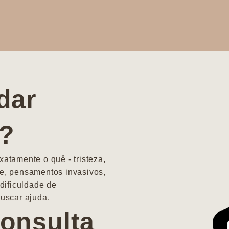
dar
a?
atamente o quê - tristeza,
e, pensamentos invasivos,
dificuldade de
uscar ajuda.
onsulta