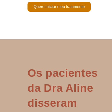
Quero iniciar meu tratamento
Os pacientes
da Dra Aline
disseram