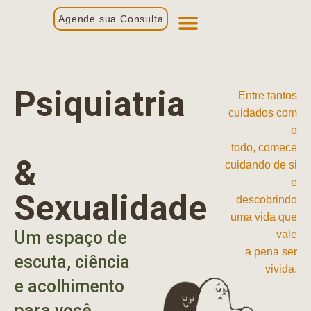
Agende sua Consulta
Primeira Consulta
Profissionais de Saúde
Psiquiatria
Entre tantos
cuidados com
o
todo, comece
&
cuidando de si
e
Sexualidade
descobrindo
uma vida que
Um espaço de
vale
a pena ser
escuta, ciência
vivida.
e acolhimento
para você.