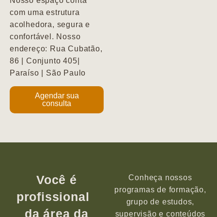
Nosso espaço conta
com uma estrutura
acolhedora, segura e
confortável. Nosso
endereço: Rua Cubatão,
86 | Conjunto 405|
Paraíso | São Paulo
Agendar sua
consulta
Você é
Conheça nossos
programas de formação,
profissional
grupo de estudos,
da área da
supervisão e conteúdos