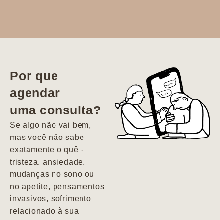
Dr. Aline
literalmente
salvou a minha
vida. Ela me
Por que
encontrou num
agendar
estado misto de
uma consulta?
depressão e
agitação com
Se algo não vai bem,
pensamentos
mas você não sabe
suicidas. Hoje
exatamente o quê -
vivo minha vida
tristeza, ansiedade,
com força, vontade
mudanças no sono ou
e alegria. Uma
no apetite, pensamentos
psiquiatra que se
invasivos, sofrimento
importa de
relacionado à sua
verdade com seus