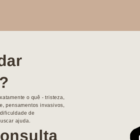
dar
a?
atamente o quê - tristeza,
e, pensamentos invasivos,
dificuldade de
uscar ajuda.
onsulta