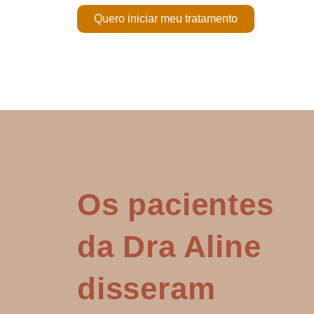
Quero iniciar meu tratamento
Os pacientes
da Dra Aline
disseram