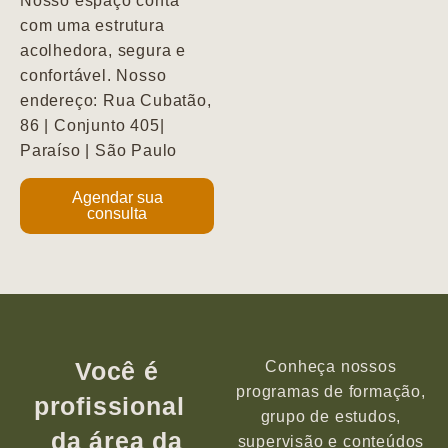
Nosso espaço conta
com uma estrutura
acolhedora, segura e
confortável. Nosso
endereço: Rua Cubatão,
86 | Conjunto 405|
Paraíso | São Paulo
Agendar sua
consulta
Você é
Conheça nossos
programas de formação,
profissional
grupo de estudos,
da área da
supervisão e conteúdos