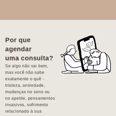
Dr. Aline
literalmente
salvou a minha
vida. Ela me
Por que
encontrou num
agendar
estado misto de
uma consulta?
depressão e
agitação com
Se algo não vai bem,
pensamentos
mas você não sabe
suicidas. Hoje
exatamente o quê -
vivo minha vida
tristeza, ansiedade,
com força, vontade
mudanças no sono ou
e alegria. Uma
no apetite, pensamentos
psiquiatra que se
invasivos, sofrimento
importa de
relacionado à sua
verdade com seus