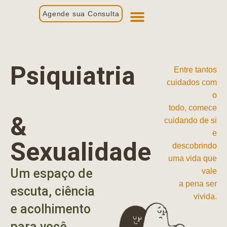
Agende sua Consulta
Primeira Consulta
Profissionais de Saúde
Psiquiatria
Entre tantos
cuidados com
o
todo, comece
&
cuidando de si
e
Sexualidade
descobrindo
uma vida que
Um espaço de
vale
a pena ser
escuta, ciência
vivida.
e acolhimento
para você.