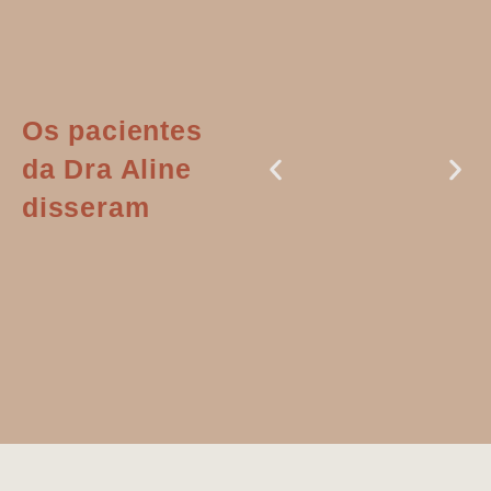
Os pacientes
da Dra Aline
disseram
Dr. Aline
literalmente
salvou a minha