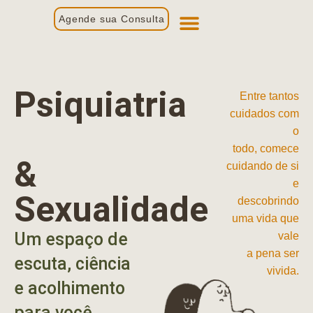
Agende sua Consulta
Primeira Consulta
Profissionais de Saúde
Psiquiatria
Entre tantos
cuidados com
o
todo, comece
&
cuidando de si
e
Sexualidade
descobrindo
uma vida que
Um espaço de
vale
a pena ser
escuta, ciência
vivida.
e acolhimento
para você.