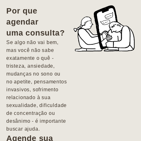
vida. Ela me
Por que
encontrou num
agendar
estado misto de
uma consulta?
depressão e
agitação com
Se algo não vai bem,
pensamentos
mas você não sabe
suicidas. Hoje
exatamente o quê -
vivo minha vida
tristeza, ansiedade,
com força, vontade
mudanças no sono ou
e alegria. Uma
no apetite, pensamentos
psiquiatra que se
invasivos, sofrimento
importa de
relacionado à sua
verdade com seus
sexualidade, dificuldade
pacientes de
de concentração ou
forma
desânimo - é importante
profundamente
buscar ajuda.
humana.
Agende sua