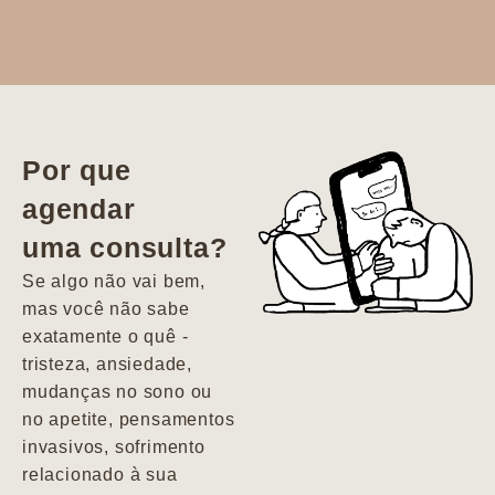
Dr. Aline
literalmente
salvou a minha
vida. Ela me
Por que
encontrou num
agendar
estado misto de
uma consulta?
depressão e
agitação com
Se algo não vai bem,
pensamentos
mas você não sabe
suicidas. Hoje
exatamente o quê -
vivo minha vida
tristeza, ansiedade,
com força, vontade
mudanças no sono ou
e alegria. Uma
no apetite, pensamentos
psiquiatra que se
invasivos, sofrimento
importa de
relacionado à sua
verdade com seus