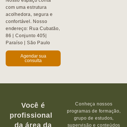
Nosso espaço conta
com uma estrutura
acolhedora, segura e
confortável. Nosso
endereço: Rua Cubatão,
86 | Conjunto 405|
Paraíso | São Paulo
Agendar sua
consulta
Você é
Conheça nossos
programas de formação,
profissional
grupo de estudos,
da área da
supervisão e conteúdos