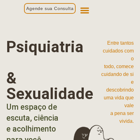
Agende sua Consulta
Primeira Consulta
Profissionais de Saúde
Psiquiatria
Entre tantos
cuidados com
o
todo, comece
&
cuidando de si
e
Sexualidade
descobrindo
uma vida que
Um espaço de
vale
a pena ser
escuta, ciência
vivida.
e acolhimento
para você.