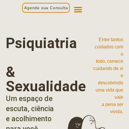
Agende sua Consulta
Primeira Consulta
Profissionais de Saúde
Psiquiatria
Entre tantos
cuidados com
o
todo, comece
&
cuidando de si
e
Sexualidade
descobrindo
uma vida que
Um espaço de
vale
a pena ser
escuta, ciência
vivida.
e acolhimento
para você.