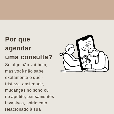
Dr. Aline
literalmente
salvou a minha
vida. Ela me
Por que
encontrou num
agendar
estado misto de
uma consulta?
depressão e
agitação com
Se algo não vai bem,
pensamentos
mas você não sabe
suicidas. Hoje
exatamente o quê -
vivo minha vida
tristeza, ansiedade,
com força, vontade
mudanças no sono ou
e alegria. Uma
no apetite, pensamentos
psiquiatra que se
invasivos, sofrimento
importa de
relacionado à sua
verdade com seus