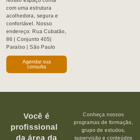
Nosso espaço conta
com uma estrutura
acolhedora, segura e
confortável. Nosso
endereço: Rua Cubatão,
86 | Conjunto 405|
Paraíso | São Paulo
Agendar sua
consulta
Você é
Conheça nossos
programas de formação,
profissional
grupo de estudos,
da área da
supervisão e conteúdos