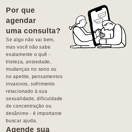
vida. Ela me
Por que
encontrou num
agendar
estado misto de
uma consulta?
depressão e
agitação com
Se algo não vai bem,
pensamentos
mas você não sabe
suicidas. Hoje
exatamente o quê -
vivo minha vida
tristeza, ansiedade,
com força, vontade
mudanças no sono ou
e alegria. Uma
no apetite, pensamentos
psiquiatra que se
invasivos, sofrimento
importa de
relacionado à sua
verdade com seus
sexualidade, dificuldade
pacientes de
de concentração ou
forma
desânimo - é importante
profundamente
buscar ajuda.
humana.
Agende sua