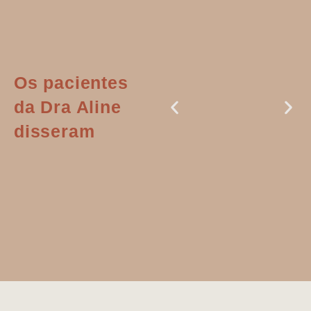
Os pacientes
da Dra Aline
disseram
Dr. Aline
literalmente
salvou a minha