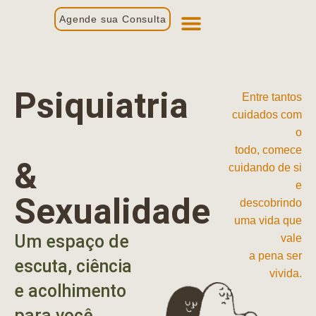
Agende sua Consulta
Primeira Consulta
Profissionais de Saúde
Psiquiatria
Entre tantos
cuidados com
o
todo, comece
&
cuidando de si
e
Sexualidade
descobrindo
uma vida que
Um espaço de
vale
a pena ser
escuta, ciência
vivida.
e acolhimento
para você.