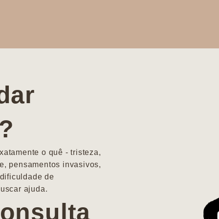
dar
a?
atamente o quê - tristeza,
e, pensamentos invasivos,
dificuldade de
uscar ajuda.
onsulta