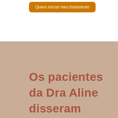
Quero iniciar meu tratamento
Os pacientes
da Dra Aline
disseram