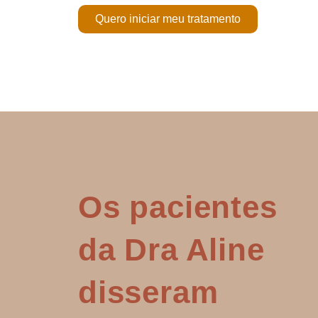
Quero iniciar meu tratamento
Os pacientes
da Dra Aline
disseram