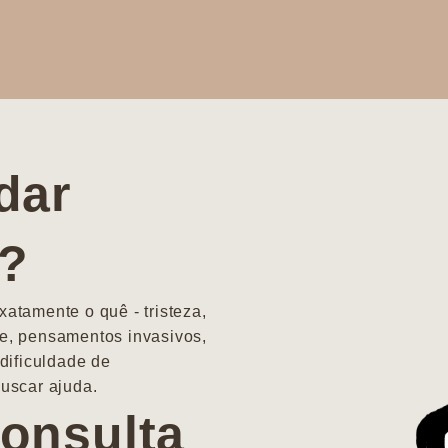
dar
a?
atamente o quê - tristeza,
e, pensamentos invasivos,
dificuldade de
uscar ajuda.
onsulta