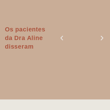
Os pacientes
da Dra Aline
disseram
Dr. Aline
literalmente
salvou a minha