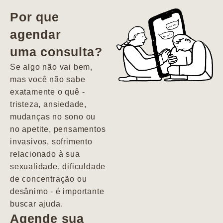
vida. Ela me
Por que
encontrou num
agendar
estado misto de
uma consulta?
depressão e
agitação com
Se algo não vai bem,
pensamentos
mas você não sabe
suicidas. Hoje
exatamente o quê -
vivo minha vida
tristeza, ansiedade,
com força, vontade
mudanças no sono ou
e alegria. Uma
no apetite, pensamentos
psiquiatra que se
invasivos, sofrimento
importa de
relacionado à sua
verdade com seus
sexualidade, dificuldade
pacientes de
de concentração ou
forma
desânimo - é importante
profundamente
buscar ajuda.
humana.
Agende sua