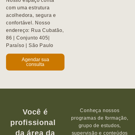
Nosso espaço conta
com uma estrutura
acolhedora, segura e
confortável. Nosso
endereço: Rua Cubatão,
86 | Conjunto 405|
Paraíso | São Paulo
Agendar sua
consulta
Você é
Conheça nossos
programas de formação,
profissional
grupo de estudos,
da área da
supervisão e conteúdos