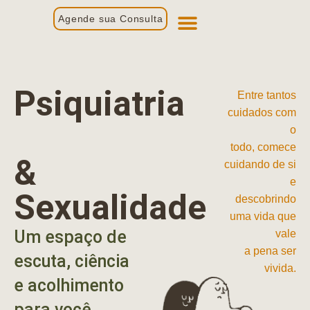
Agende sua Consulta
Primeira Consulta
Profissionais de Saúde
Psiquiatria
Entre tantos
cuidados com
o
todo, comece
&
cuidando de si
e
Sexualidade
descobrindo
uma vida que
Um espaço de
vale
a pena ser
escuta, ciência
vivida.
e acolhimento
para você.