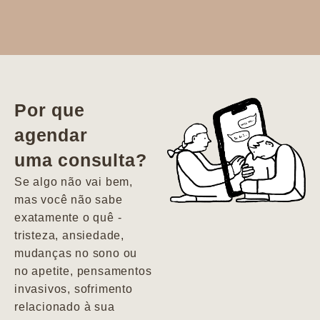
Dr. Aline
literalmente
salvou a minha
vida. Ela me
Por que
encontrou num
agendar
estado misto de
uma consulta?
depressão e
agitação com
Se algo não vai bem,
pensamentos
mas você não sabe
suicidas. Hoje
exatamente o quê -
vivo minha vida
tristeza, ansiedade,
com força, vontade
mudanças no sono ou
e alegria. Uma
no apetite, pensamentos
psiquiatra que se
invasivos, sofrimento
importa de
relacionado à sua
verdade com seus