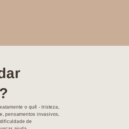
dar
a?
atamente o quê - tristeza,
e, pensamentos invasivos,
dificuldade de
uscar ajuda.