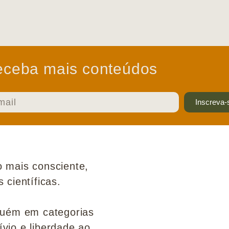
ceba mais conteúdos
Inscreva-
 mais consciente,
científicas.
guém em categorias
ívio e liberdade ao