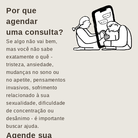
vida. Ela me
Por que
encontrou num
agendar
estado misto de
uma consulta?
depressão e
agitação com
Se algo não vai bem,
pensamentos
mas você não sabe
suicidas. Hoje
exatamente o quê -
vivo minha vida
tristeza, ansiedade,
com força, vontade
mudanças no sono ou
e alegria. Uma
no apetite, pensamentos
psiquiatra que se
invasivos, sofrimento
importa de
relacionado à sua
verdade com seus
sexualidade, dificuldade
pacientes de
de concentração ou
forma
desânimo - é importante
profundamente
buscar ajuda.
humana.
Agende sua