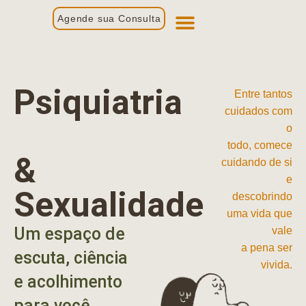
Agende sua Consulta
Primeira Consulta
Profissionais de Saúde
Psiquiatria
Entre tantos
cuidados com
o
todo, comece
&
cuidando de si
e
Sexualidade
descobrindo
uma vida que
Um espaço de
vale
a pena ser
escuta, ciência
vivida.
e acolhimento
para você.