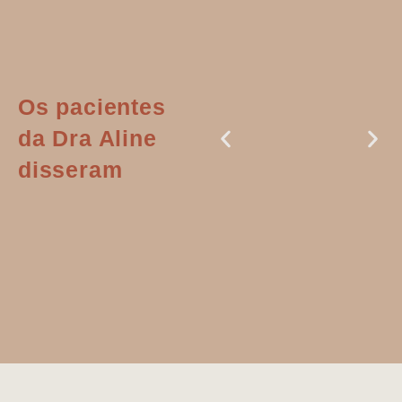
Os pacientes
da Dra Aline
disseram
Dr. Aline
literalmente
salvou a minha