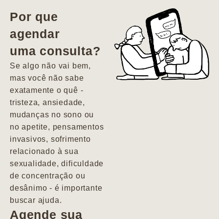
vida. Ela me
Por que
encontrou num
agendar
estado misto de
uma consulta?
depressão e
agitação com
Se algo não vai bem,
pensamentos
mas você não sabe
suicidas. Hoje
exatamente o quê -
vivo minha vida
tristeza, ansiedade,
com força, vontade
mudanças no sono ou
e alegria. Uma
no apetite, pensamentos
psiquiatra que se
invasivos, sofrimento
importa de
relacionado à sua
verdade com seus
sexualidade, dificuldade
pacientes de
de concentração ou
forma
desânimo - é importante
profundamente
buscar ajuda.
humana.
Agende sua