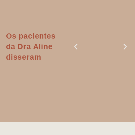
Os pacientes
da Dra Aline
disseram
Dr. Aline
literalmente
salvou a minha