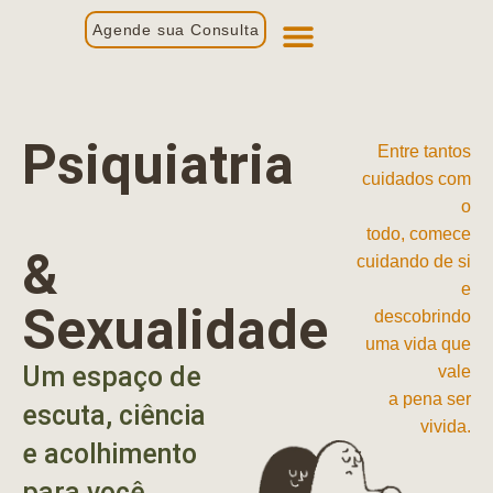
Agende sua Consulta
Primeira Consulta
Profissionais de Saúde
Psiquiatria
Entre tantos
cuidados com
o
todo, comece
&
cuidando de si
e
Sexualidade
descobrindo
uma vida que
Um espaço de
vale
a pena ser
escuta, ciência
vivida.
e acolhimento
para você.