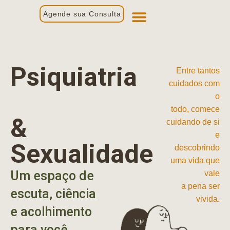
Agende sua Consulta
Primeira Consulta
Profissionais de Saúde
Psiquiatria
Entre tantos
cuidados com
o
todo, comece
&
cuidando de si
e
Sexualidade
descobrindo
uma vida que
Um espaço de
vale
a pena ser
escuta, ciência
vivida.
e acolhimento
para você.