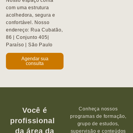
Nosso espaço conta
com uma estrutura
acolhedora, segura e
confortável. Nosso
endereço: Rua Cubatão,
86 | Conjunto 405|
Paraíso | São Paulo
Agendar sua
consulta
Você é
Conheça nossos
programas de formação,
profissional
grupo de estudos,
da área da
supervisão e conteúdos