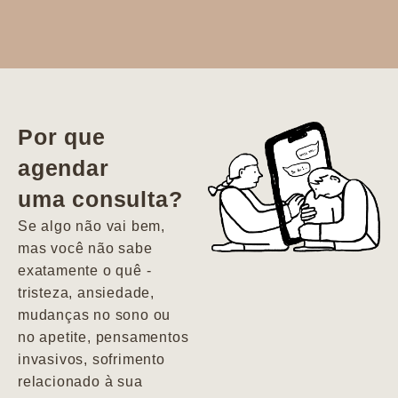
Dr. Aline
literalmente
salvou a minha
vida. Ela me
Por que
encontrou num
agendar
estado misto de
uma consulta?
depressão e
agitação com
Se algo não vai bem,
pensamentos
mas você não sabe
suicidas. Hoje
exatamente o quê -
vivo minha vida
tristeza, ansiedade,
com força, vontade
mudanças no sono ou
e alegria. Uma
no apetite, pensamentos
psiquiatra que se
invasivos, sofrimento
importa de
relacionado à sua
verdade com seus