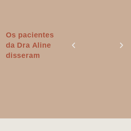
Os pacientes
da Dra Aline
disseram
Dr. Aline
literalmente
salvou a minha