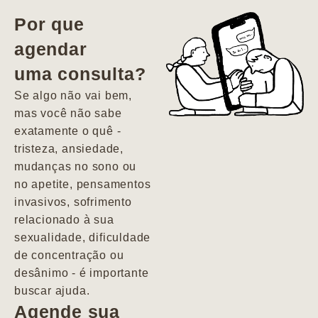
vida. Ela me
Por que
encontrou num
agendar
estado misto de
uma consulta?
depressão e
agitação com
Se algo não vai bem,
pensamentos
mas você não sabe
suicidas. Hoje
exatamente o quê -
vivo minha vida
tristeza, ansiedade,
com força, vontade
mudanças no sono ou
e alegria. Uma
no apetite, pensamentos
psiquiatra que se
invasivos, sofrimento
importa de
relacionado à sua
verdade com seus
sexualidade, dificuldade
pacientes de
de concentração ou
forma
desânimo - é importante
profundamente
buscar ajuda.
humana.
Agende sua