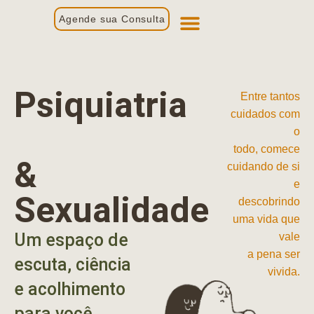
Agende sua Consulta
Primeira Consulta
Profissionais de Saúde
Psiquiatria
Entre tantos
cuidados com
o
todo, comece
&
cuidando de si
e
Sexualidade
descobrindo
uma vida que
Um espaço de
vale
a pena ser
escuta, ciência
vivida.
e acolhimento
para você.