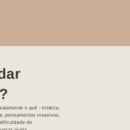
dar
a?
atamente o quê - tristeza,
e, pensamentos invasivos,
dificuldade de
uscar ajuda.