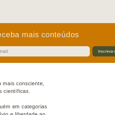
ceba mais conteúdos
Inscreva-
 mais consciente,
científicas.
guém em categorias
ívio e liberdade ao