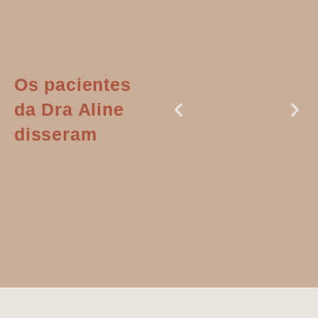
Os pacientes
da Dra Aline
disseram
Dr. Aline
literalmente
salvou a minha