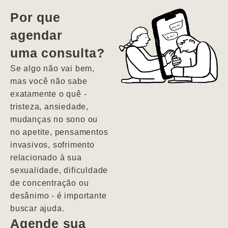
vida. Ela me
Por que
encontrou num
agendar
estado misto de
uma consulta?
depressão e
agitação com
Se algo não vai bem,
pensamentos
mas você não sabe
suicidas. Hoje
exatamente o quê -
vivo minha vida
tristeza, ansiedade,
com força, vontade
mudanças no sono ou
e alegria. Uma
no apetite, pensamentos
psiquiatra que se
invasivos, sofrimento
importa de
relacionado à sua
verdade com seus
sexualidade, dificuldade
pacientes de
de concentração ou
forma
desânimo - é importante
profundamente
buscar ajuda.
humana.
Agende sua