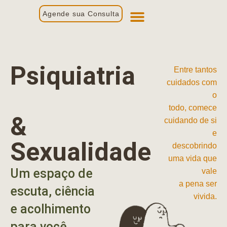
Agende sua Consulta
Primeira Consulta
Profissionais de Saúde
Psiquiatria
Entre tantos
cuidados com
o
todo, comece
&
cuidando de si
e
Sexualidade
descobrindo
uma vida que
Um espaço de
vale
a pena ser
escuta, ciência
vivida.
e acolhimento
para você.