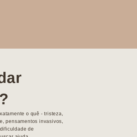
dar
a?
atamente o quê - tristeza,
e, pensamentos invasivos,
dificuldade de
uscar ajuda.