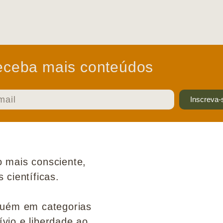
ceba mais conteúdos
Inscreva-
 mais consciente,
científicas.
guém em categorias
ívio e liberdade ao