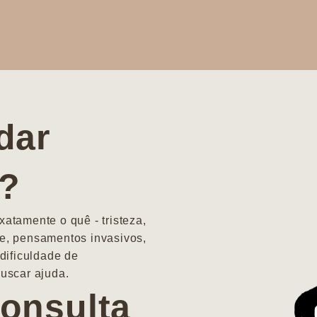
dar
a?
atamente o quê - tristeza,
e, pensamentos invasivos,
dificuldade de
uscar ajuda.
onsulta