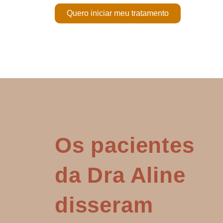
Quero iniciar meu tratamento
Os pacientes
da Dra Aline
disseram