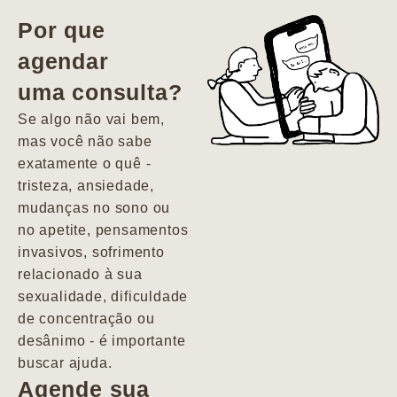
vida. Ela me
Por que
encontrou num
agendar
estado misto de
uma consulta?
depressão e
agitação com
Se algo não vai bem,
pensamentos
mas você não sabe
suicidas. Hoje
exatamente o quê -
vivo minha vida
tristeza, ansiedade,
com força, vontade
mudanças no sono ou
e alegria. Uma
no apetite, pensamentos
psiquiatra que se
invasivos, sofrimento
importa de
relacionado à sua
verdade com seus
sexualidade, dificuldade
pacientes de
de concentração ou
forma
desânimo - é importante
profundamente
buscar ajuda.
humana.
Agende sua