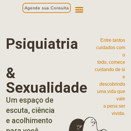
Agende sua Consulta
Primeira Consulta
Profissionais de Saúde
Psiquiatria
Entre tantos
cuidados com
o
todo, comece
&
cuidando de si
e
Sexualidade
descobrindo
uma vida que
Um espaço de
vale
a pena ser
escuta, ciência
vivida.
e acolhimento
para você.