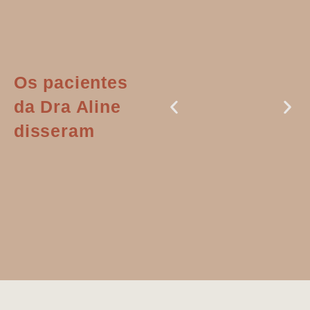
Os pacientes
da Dra Aline
disseram
Dr. Aline
literalmente
salvou a minha