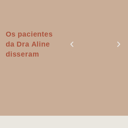
Os pacientes
da Dra Aline
disseram
Dr. Aline
literalmente
salvou a minha