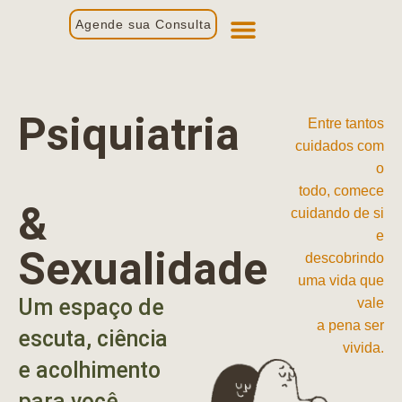
Agende sua Consulta
Primeira Consulta
Profissionais de Saúde
Psiquiatria
Entre tantos
cuidados com
o
todo, comece
&
cuidando de si
e
Sexualidade
descobrindo
uma vida que
Um espaço de
vale
a pena ser
escuta, ciência
vivida.
e acolhimento
para você.