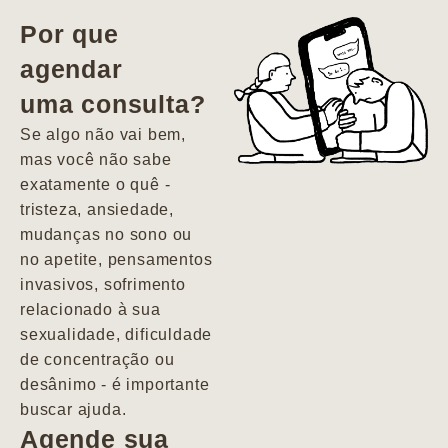
vida. Ela me
Por que
encontrou num
agendar
estado misto de
uma consulta?
depressão e
agitação com
Se algo não vai bem,
pensamentos
mas você não sabe
suicidas. Hoje
exatamente o quê -
vivo minha vida
tristeza, ansiedade,
com força, vontade
mudanças no sono ou
e alegria. Uma
no apetite, pensamentos
psiquiatra que se
invasivos, sofrimento
importa de
relacionado à sua
verdade com seus
sexualidade, dificuldade
pacientes de
de concentração ou
forma
desânimo - é importante
profundamente
buscar ajuda.
humana.
Agende sua