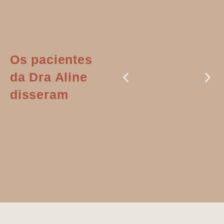
Os pacientes
da Dra Aline
disseram
Dr. Aline
literalmente
salvou a minha