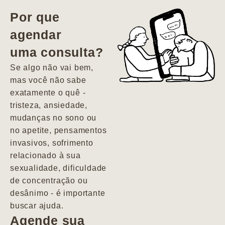
vida. Ela me
Por que
encontrou num
agendar
estado misto de
uma consulta?
depressão e
agitação com
Se algo não vai bem,
pensamentos
mas você não sabe
suicidas. Hoje
exatamente o quê -
vivo minha vida
tristeza, ansiedade,
com força, vontade
mudanças no sono ou
e alegria. Uma
no apetite, pensamentos
psiquiatra que se
invasivos, sofrimento
importa de
relacionado à sua
verdade com seus
sexualidade, dificuldade
pacientes de
de concentração ou
forma
desânimo - é importante
profundamente
buscar ajuda.
humana.
Agende sua