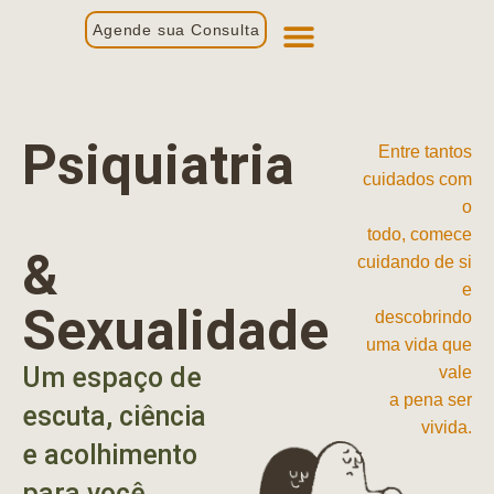
Agende sua Consulta
Primeira Consulta
Profissionais de Saúde
Psiquiatria
Entre tantos
cuidados com
o
todo, comece
&
cuidando de si
e
Sexualidade
descobrindo
uma vida que
Um espaço de
vale
a pena ser
escuta, ciência
vivida.
e acolhimento
para você.