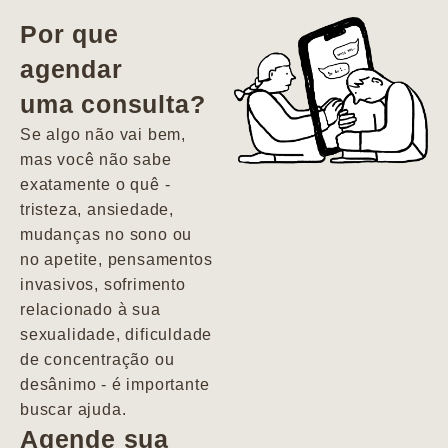
vida. Ela me
Por que
encontrou num
agendar
estado misto de
uma consulta?
depressão e
agitação com
Se algo não vai bem,
pensamentos
mas você não sabe
suicidas. Hoje
exatamente o quê -
vivo minha vida
tristeza, ansiedade,
com força, vontade
mudanças no sono ou
e alegria. Uma
no apetite, pensamentos
psiquiatra que se
invasivos, sofrimento
importa de
relacionado à sua
verdade com seus
sexualidade, dificuldade
pacientes de
de concentração ou
forma
desânimo - é importante
profundamente
buscar ajuda.
humana.
Agende sua