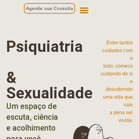
Agende sua Consulta
Primeira Consulta
Profissionais de Saúde
Psiquiatria
Entre tantos
cuidados com
o
todo, comece
&
cuidando de si
e
Sexualidade
descobrindo
uma vida que
Um espaço de
vale
a pena ser
escuta, ciência
vivida.
e acolhimento
para você.