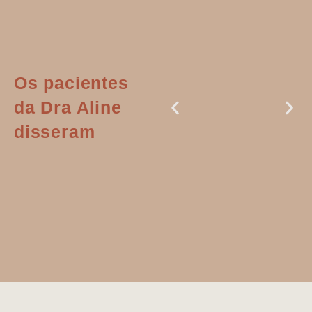
Os pacientes
da Dra Aline
disseram
Dr. Aline
literalmente
salvou a minha