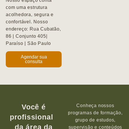
Nosso espaço conta
com uma estrutura
acolhedora, segura e
confortável. Nosso
endereço: Rua Cubatão,
86 | Conjunto 405|
Paraíso | São Paulo
Agendar sua
consulta
Você é
Conheça nossos
programas de formação,
profissional
grupo de estudos,
da área da
supervisão e conteúdos