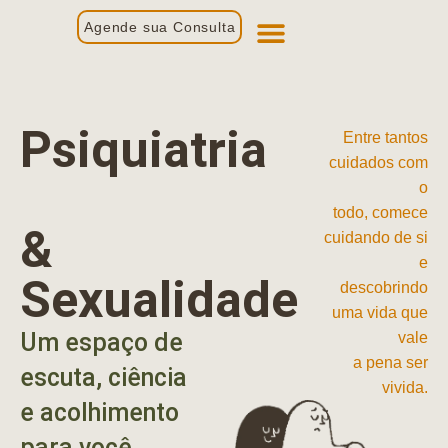
Agende sua Consulta
Primeira Consulta
Profissionais de Saúde
Psiquiatria
Entre tantos
cuidados com
o
todo, comece
&
cuidando de si
e
Sexualidade
descobrindo
uma vida que
Um espaço de
vale
a pena ser
escuta, ciência
vivida.
e acolhimento
para você.