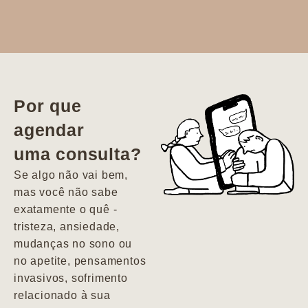
Dr. Aline
literalmente
salvou a minha
vida. Ela me
Por que
encontrou num
agendar
estado misto de
uma consulta?
depressão e
agitação com
Se algo não vai bem,
pensamentos
mas você não sabe
suicidas. Hoje
exatamente o quê -
vivo minha vida
tristeza, ansiedade,
com força, vontade
mudanças no sono ou
e alegria. Uma
no apetite, pensamentos
psiquiatra que se
invasivos, sofrimento
importa de
relacionado à sua
verdade com seus