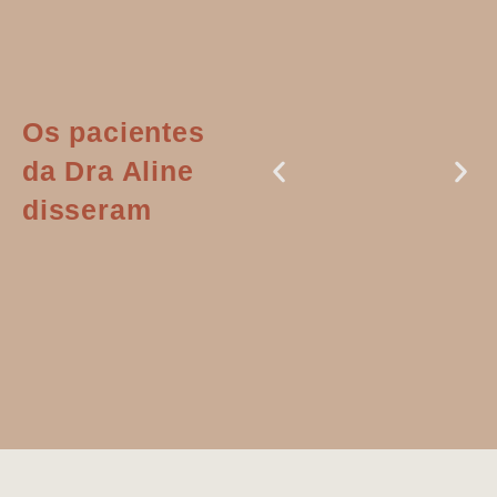
Os pacientes
da Dra Aline
disseram
Dr. Aline
literalmente
salvou a minha