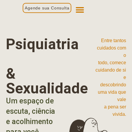
Agende sua Consulta
Primeira Consulta
Profissionais de Saúde
Psiquiatria
Entre tantos
cuidados com
o
todo, comece
&
cuidando de si
e
Sexualidade
descobrindo
uma vida que
Um espaço de
vale
a pena ser
escuta, ciência
vivida.
e acolhimento
para você.