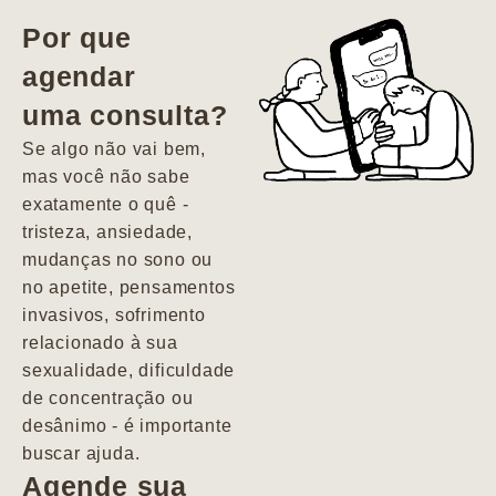
vida. Ela me
Por que
encontrou num
agendar
estado misto de
uma consulta?
depressão e
agitação com
Se algo não vai bem,
pensamentos
mas você não sabe
suicidas. Hoje
exatamente o quê -
vivo minha vida
tristeza, ansiedade,
com força, vontade
mudanças no sono ou
e alegria. Uma
no apetite, pensamentos
psiquiatra que se
invasivos, sofrimento
importa de
relacionado à sua
verdade com seus
sexualidade, dificuldade
pacientes de
de concentração ou
forma
desânimo - é importante
profundamente
buscar ajuda.
humana.
Agende sua