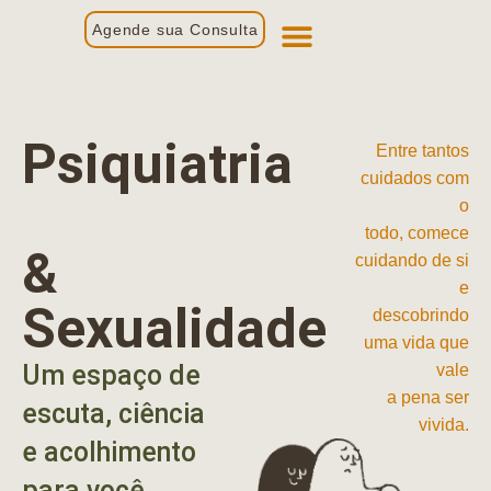
Agende sua Consulta
Primeira Consulta
Profissionais de Saúde
Psiquiatria
Entre tantos
cuidados com
o
todo, comece
&
cuidando de si
e
Sexualidade
descobrindo
uma vida que
Um espaço de
vale
a pena ser
escuta, ciência
vivida.
e acolhimento
para você.