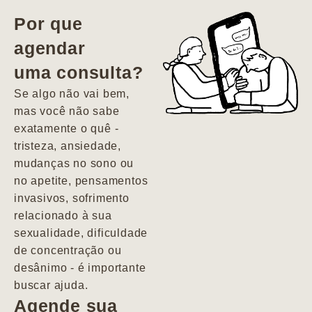
vida. Ela me
Por que
encontrou num
agendar
estado misto de
uma consulta?
depressão e
agitação com
Se algo não vai bem,
pensamentos
mas você não sabe
suicidas. Hoje
exatamente o quê -
vivo minha vida
tristeza, ansiedade,
com força, vontade
mudanças no sono ou
e alegria. Uma
no apetite, pensamentos
psiquiatra que se
invasivos, sofrimento
importa de
relacionado à sua
verdade com seus
sexualidade, dificuldade
pacientes de
de concentração ou
forma
desânimo - é importante
profundamente
buscar ajuda.
humana.
Agende sua