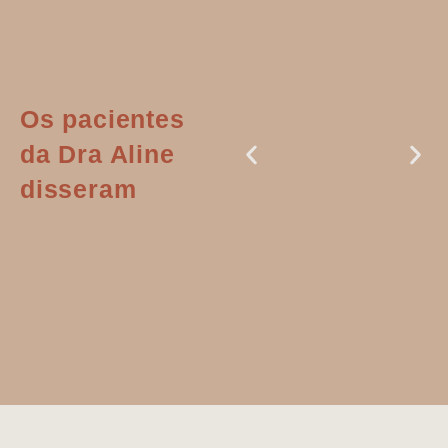
Os pacientes
da Dra Aline
disseram
Dr. Aline
literalmente
salvou a minha