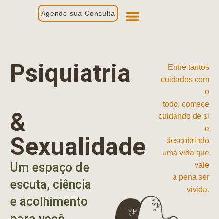
Agende sua Consulta
Primeira Consulta
Profissionais de Saúde
Psiquiatria
Entre tantos
cuidados com
o
todo, comece
&
cuidando de si
e
Sexualidade
descobrindo
uma vida que
Um espaço de
vale
a pena ser
escuta, ciência
vivida.
e acolhimento
para você.