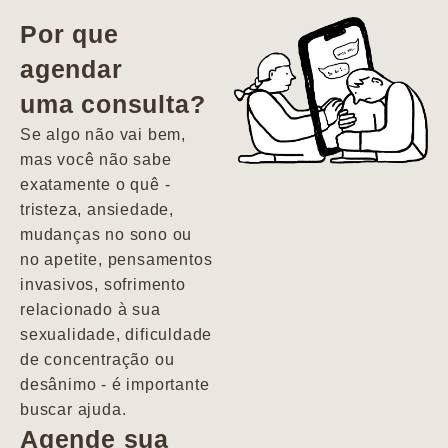
vida. Ela me
Por que
encontrou num
agendar
estado misto de
uma consulta?
depressão e
agitação com
Se algo não vai bem,
pensamentos
mas você não sabe
suicidas. Hoje
exatamente o quê -
vivo minha vida
tristeza, ansiedade,
com força, vontade
mudanças no sono ou
e alegria. Uma
no apetite, pensamentos
psiquiatra que se
invasivos, sofrimento
importa de
relacionado à sua
verdade com seus
sexualidade, dificuldade
pacientes de
de concentração ou
forma
desânimo - é importante
profundamente
buscar ajuda.
humana.
Agende sua