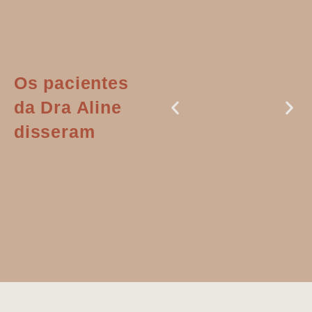
Os pacientes
da Dra Aline
disseram
Dr. Aline
literalmente
salvou a minha