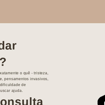
dar
a?
atamente o quê - tristeza,
e, pensamentos invasivos,
dificuldade de
uscar ajuda.
onsulta