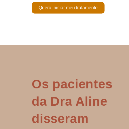
Quero iniciar meu tratamento
Os pacientes
da Dra Aline
disseram