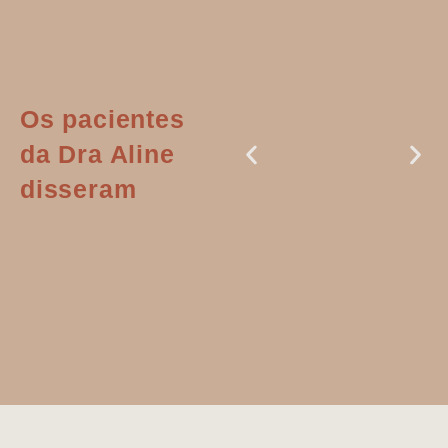
Os pacientes
da Dra Aline
disseram
Dr. Aline
literalmente
salvou a minha