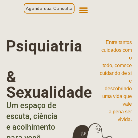
Agende sua Consulta
Primeira Consulta
Profissionais de Saúde
Psiquiatria
Entre tantos
cuidados com
o
todo, comece
&
cuidando de si
e
Sexualidade
descobrindo
uma vida que
Um espaço de
vale
a pena ser
escuta, ciência
vivida.
e acolhimento
para você.