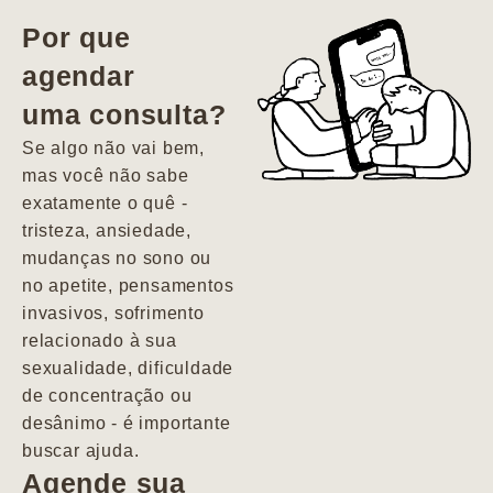
vida. Ela me
Por que
encontrou num
agendar
estado misto de
uma consulta?
depressão e
agitação com
Se algo não vai bem,
pensamentos
mas você não sabe
suicidas. Hoje
exatamente o quê -
vivo minha vida
tristeza, ansiedade,
com força, vontade
mudanças no sono ou
e alegria. Uma
no apetite, pensamentos
psiquiatra que se
invasivos, sofrimento
importa de
relacionado à sua
verdade com seus
sexualidade, dificuldade
pacientes de
de concentração ou
forma
desânimo - é importante
profundamente
buscar ajuda.
humana.
Agende sua