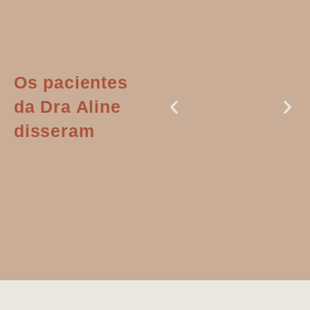
Os pacientes
da Dra Aline
disseram
Dr. Aline
literalmente
salvou a minha