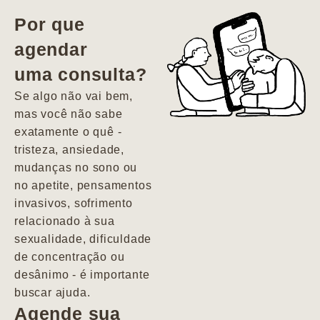
vida. Ela me
Por que
encontrou num
agendar
estado misto de
uma consulta?
depressão e
agitação com
Se algo não vai bem,
pensamentos
mas você não sabe
suicidas. Hoje
exatamente o quê -
vivo minha vida
tristeza, ansiedade,
com força, vontade
mudanças no sono ou
e alegria. Uma
no apetite, pensamentos
psiquiatra que se
invasivos, sofrimento
importa de
relacionado à sua
verdade com seus
sexualidade, dificuldade
pacientes de
de concentração ou
forma
desânimo - é importante
profundamente
buscar ajuda.
humana.
Agende sua