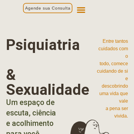
Agende sua Consulta
Primeira Consulta
Profissionais de Saúde
Psiquiatria
Entre tantos
cuidados com
o
todo, comece
&
cuidando de si
e
Sexualidade
descobrindo
uma vida que
Um espaço de
vale
a pena ser
escuta, ciência
vivida.
e acolhimento
para você.