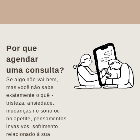
Dr. Aline
literalmente
salvou a minha
vida. Ela me
Por que
encontrou num
agendar
estado misto de
uma consulta?
depressão e
agitação com
Se algo não vai bem,
pensamentos
mas você não sabe
suicidas. Hoje
exatamente o quê -
vivo minha vida
tristeza, ansiedade,
com força, vontade
mudanças no sono ou
e alegria. Uma
no apetite, pensamentos
psiquiatra que se
invasivos, sofrimento
importa de
relacionado à sua
verdade com seus