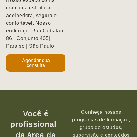
Nosso espaço conta
com uma estrutura
acolhedora, segura e
confortável. Nosso
endereço: Rua Cubatão,
86 | Conjunto 405|
Paraíso | São Paulo
Agendar sua
consulta
Você é
Conheça nossos
programas de formação,
profissional
grupo de estudos,
da área da
supervisão e conteúdos