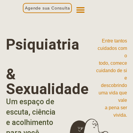
Agende sua Consulta
Primeira Consulta
Profissionais de Saúde
Psiquiatria
Entre tantos
cuidados com
o
todo, comece
&
cuidando de si
e
Sexualidade
descobrindo
uma vida que
Um espaço de
vale
a pena ser
escuta, ciência
vivida.
e acolhimento
para você.