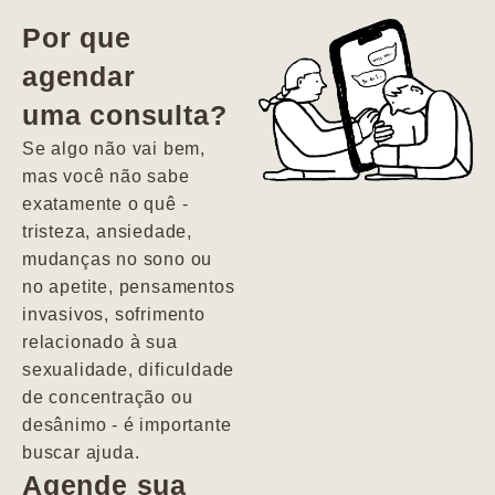
vida. Ela me
Por que
encontrou num
agendar
estado misto de
uma consulta?
depressão e
agitação com
Se algo não vai bem,
pensamentos
mas você não sabe
suicidas. Hoje
exatamente o quê -
vivo minha vida
tristeza, ansiedade,
com força, vontade
mudanças no sono ou
e alegria. Uma
no apetite, pensamentos
psiquiatra que se
invasivos, sofrimento
importa de
relacionado à sua
verdade com seus
sexualidade, dificuldade
pacientes de
de concentração ou
forma
desânimo - é importante
profundamente
buscar ajuda.
humana.
Agende sua