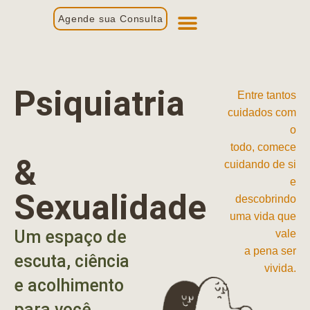
Agende sua Consulta
Primeira Consulta
Profissionais de Saúde
Psiquiatria
Entre tantos
cuidados com
o
todo, comece
&
cuidando de si
e
Sexualidade
descobrindo
uma vida que
Um espaço de
vale
a pena ser
escuta, ciência
vivida.
e acolhimento
para você.