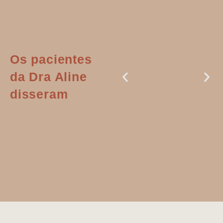
Os pacientes
da Dra Aline
disseram
Dr. Aline
literalmente
salvou a minha