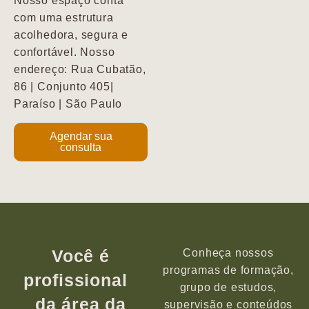
Nosso espaço conta
com uma estrutura
acolhedora, segura e
confortável. Nosso
endereço: Rua Cubatão,
86 | Conjunto 405|
Paraíso | São Paulo
Agendar sua
consulta
Você é
Conheça nossos
programas de formação,
profissional
grupo de estudos,
da área da
supervisão e conteúdos