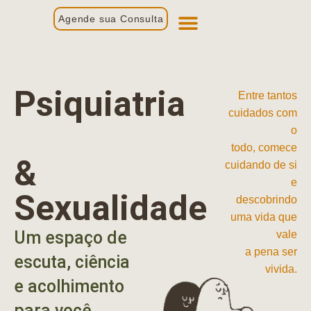
Agende sua Consulta
Primeira Consulta
Profissionais de Saúde
Psiquiatria
Entre tantos
cuidados com
o
todo, comece
&
cuidando de si
e
Sexualidade
descobrindo
uma vida que
Um espaço de
vale
a pena ser
escuta, ciência
vivida.
e acolhimento
para você.