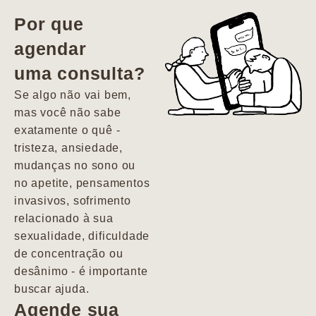
vida. Ela me
Por que
encontrou num
agendar
estado misto de
uma consulta?
depressão e
agitação com
Se algo não vai bem,
pensamentos
mas você não sabe
suicidas. Hoje
exatamente o quê -
vivo minha vida
tristeza, ansiedade,
com força, vontade
mudanças no sono ou
e alegria. Uma
no apetite, pensamentos
psiquiatra que se
invasivos, sofrimento
importa de
relacionado à sua
verdade com seus
sexualidade, dificuldade
pacientes de
de concentração ou
forma
desânimo - é importante
profundamente
buscar ajuda.
humana.
Agende sua