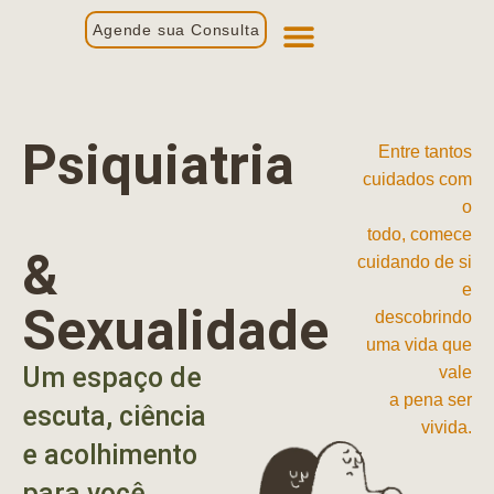
Agende sua Consulta
Primeira Consulta
Profissionais de Saúde
Psiquiatria
Entre tantos
cuidados com
o
todo, comece
&
cuidando de si
e
Sexualidade
descobrindo
uma vida que
Um espaço de
vale
a pena ser
escuta, ciência
vivida.
e acolhimento
para você.