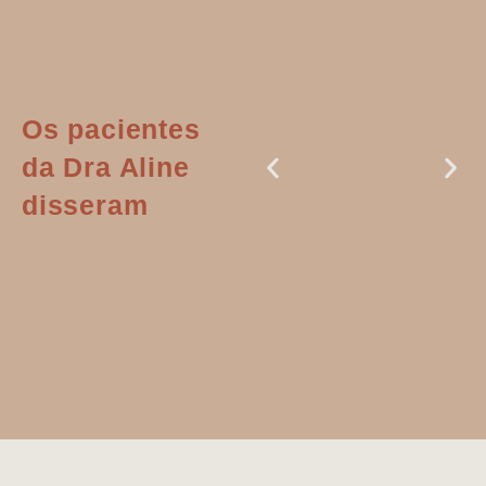
Os pacientes
da Dra Aline
disseram
Dr. Aline
literalmente
salvou a minha