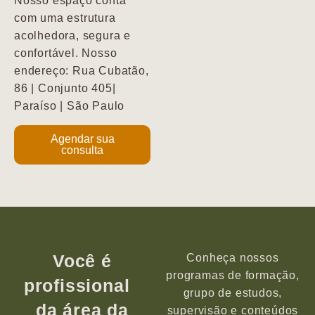
Nosso espaço conta
com uma estrutura
acolhedora, segura e
confortável. Nosso
endereço: Rua Cubatão,
86 | Conjunto 405|
Paraíso | São Paulo
Agendar sua
consulta
Você é
Conheça nossos
programas de formação,
profissional
grupo de estudos,
da área da
supervisão e conteúdos