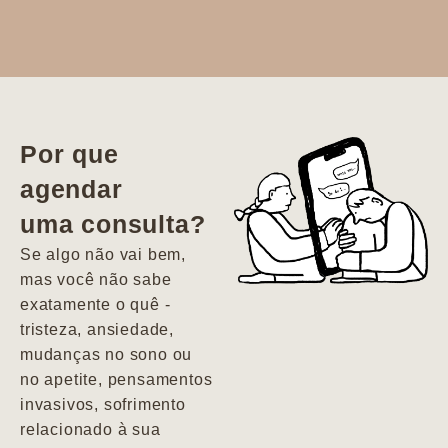
Dr. Aline
literalmente
salvou a minha
vida. Ela me
Por que
encontrou num
agendar
estado misto de
uma consulta?
depressão e
agitação com
Se algo não vai bem,
pensamentos
mas você não sabe
suicidas. Hoje
exatamente o quê -
vivo minha vida
tristeza, ansiedade,
com força, vontade
mudanças no sono ou
e alegria. Uma
no apetite, pensamentos
psiquiatra que se
invasivos, sofrimento
importa de
relacionado à sua
verdade com seus