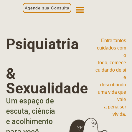
Agende sua Consulta
Primeira Consulta
Profissionais de Saúde
Psiquiatria
Entre tantos
cuidados com
o
todo, comece
&
cuidando de si
e
Sexualidade
descobrindo
uma vida que
Um espaço de
vale
a pena ser
escuta, ciência
vivida.
e acolhimento
para você.