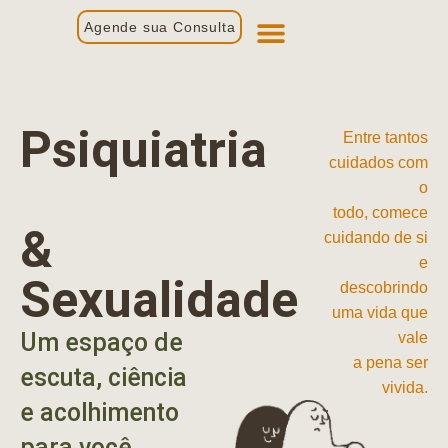
Agende sua Consulta
Primeira Consulta
Profissionais de Saúde
Psiquiatria
Entre tantos
cuidados com
o
todo, comece
&
cuidando de si
e
Sexualidade
descobrindo
uma vida que
Um espaço de
vale
a pena ser
escuta, ciência
vivida.
e acolhimento
para você.