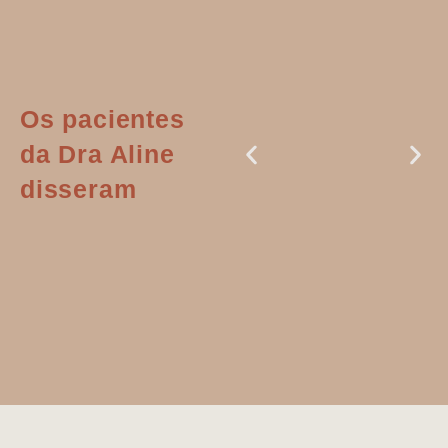
Os pacientes
da Dra Aline
disseram
Dr. Aline
literalmente
salvou a minha