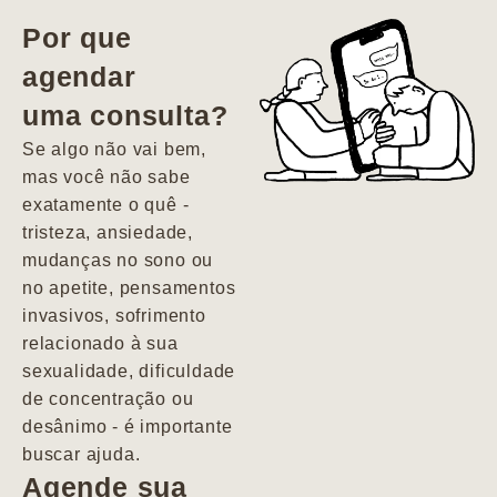
vida. Ela me
Por que
encontrou num
agendar
estado misto de
uma consulta?
depressão e
agitação com
Se algo não vai bem,
pensamentos
mas você não sabe
suicidas. Hoje
exatamente o quê -
vivo minha vida
tristeza, ansiedade,
com força, vontade
mudanças no sono ou
e alegria. Uma
no apetite, pensamentos
psiquiatra que se
invasivos, sofrimento
importa de
relacionado à sua
verdade com seus
sexualidade, dificuldade
pacientes de
de concentração ou
forma
desânimo - é importante
profundamente
buscar ajuda.
humana.
Agende sua