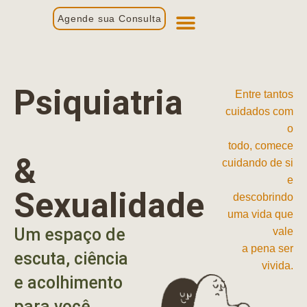
Agende sua Consulta
Primeira Consulta
Profissionais de Saúde
Psiquiatria
Entre tantos
cuidados com
o
todo, comece
&
cuidando de si
e
Sexualidade
descobrindo
uma vida que
Um espaço de
vale
a pena ser
escuta, ciência
vivida.
e acolhimento
para você.