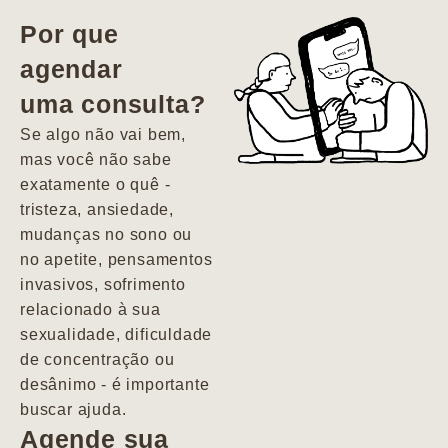
vida. Ela me
Por que
encontrou num
agendar
estado misto de
uma consulta?
depressão e
agitação com
Se algo não vai bem,
pensamentos
mas você não sabe
suicidas. Hoje
exatamente o quê -
vivo minha vida
tristeza, ansiedade,
com força, vontade
mudanças no sono ou
e alegria. Uma
no apetite, pensamentos
psiquiatra que se
invasivos, sofrimento
importa de
relacionado à sua
verdade com seus
sexualidade, dificuldade
pacientes de
de concentração ou
forma
desânimo - é importante
profundamente
buscar ajuda.
humana.
Agende sua