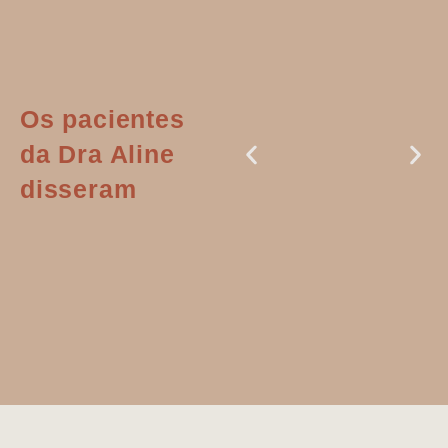
Os pacientes
da Dra Aline
disseram
Dr. Aline
literalmente
salvou a minha