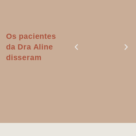
Os pacientes
da Dra Aline
disseram
Dr. Aline
literalmente
salvou a minha