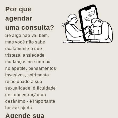
vida. Ela me
Por que
encontrou num
agendar
estado misto de
uma consulta?
depressão e
agitação com
Se algo não vai bem,
pensamentos
mas você não sabe
suicidas. Hoje
exatamente o quê -
vivo minha vida
tristeza, ansiedade,
com força, vontade
mudanças no sono ou
e alegria. Uma
no apetite, pensamentos
psiquiatra que se
invasivos, sofrimento
importa de
relacionado à sua
verdade com seus
sexualidade, dificuldade
pacientes de
de concentração ou
forma
desânimo - é importante
profundamente
buscar ajuda.
humana.
Agende sua