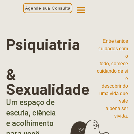
Agende sua Consulta
Primeira Consulta
Profissionais de Saúde
Psiquiatria
Entre tantos
cuidados com
o
todo, comece
&
cuidando de si
e
Sexualidade
descobrindo
uma vida que
Um espaço de
vale
a pena ser
escuta, ciência
vivida.
e acolhimento
para você.