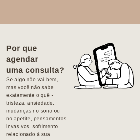
Dr. Aline
literalmente
salvou a minha
vida. Ela me
Por que
encontrou num
agendar
estado misto de
uma consulta?
depressão e
agitação com
Se algo não vai bem,
pensamentos
mas você não sabe
suicidas. Hoje
exatamente o quê -
vivo minha vida
tristeza, ansiedade,
com força, vontade
mudanças no sono ou
e alegria. Uma
no apetite, pensamentos
psiquiatra que se
invasivos, sofrimento
importa de
relacionado à sua
verdade com seus