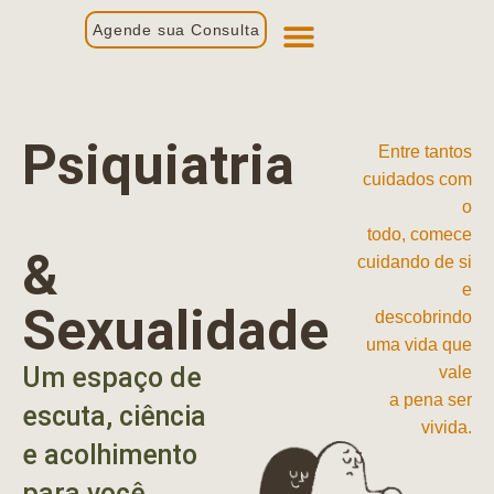
Agende sua Consulta
Primeira Consulta
Profissionais de Saúde
Psiquiatria
Entre tantos
cuidados com
o
todo, comece
&
cuidando de si
e
Sexualidade
descobrindo
uma vida que
Um espaço de
vale
a pena ser
escuta, ciência
vivida.
e acolhimento
para você.