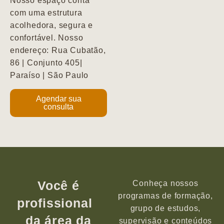
Nosso espaço conta
com uma estrutura
acolhedora, segura e
confortável. Nosso
endereço: Rua Cubatão,
86 | Conjunto 405|
Paraíso | São Paulo
Agendar sua
consulta
Você é
Conheça nossos
programas de formação,
profissional
grupo de estudos,
da área da
supervisão e conteúdos